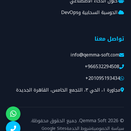
حلول الذكاء الاصطناعي
الحوسبة السحابية وDevOps
تواصل معنا
info@qemma-soft.com
+966532294508
+201095193434
مجاورة ١، الحي ٣، التجمع الخامس، القاهرة الجديدة
© 2026 Qemma Soft. جميع الحقوق محفوظة.
سياسة الخصوصية
شروط الخدمة
Google Sites