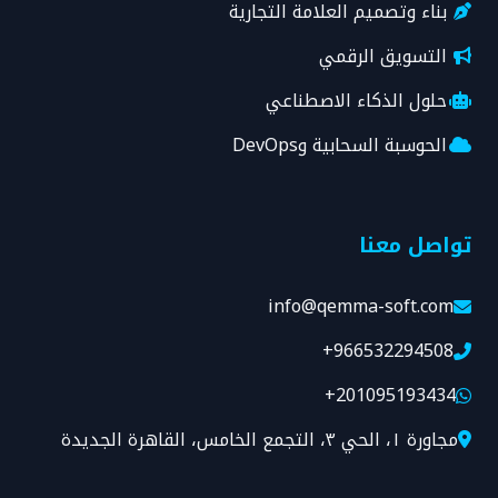
بناء وتصميم العلامة التجارية
التسويق الرقمي
حلول الذكاء الاصطناعي
الحوسبة السحابية وDevOps
تواصل معنا
info@qemma-soft.com
+966532294508
+201095193434
مجاورة ١، الحي ٣، التجمع الخامس، القاهرة الجديدة