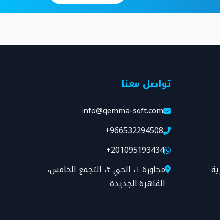
تواصل معنا
info@qemma-soft.com
+966532294508
+201095193434
ية
مجاورة ١، الحي ٣، التجمع الخامس،
القاهرة الجديدة