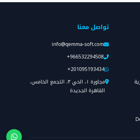
تواصل معنا
info@qemma-soft.com
+966532294508
+201095193434
ية
مجاورة ١، الحي ٣، التجمع الخامس،
القاهرة الجديدة