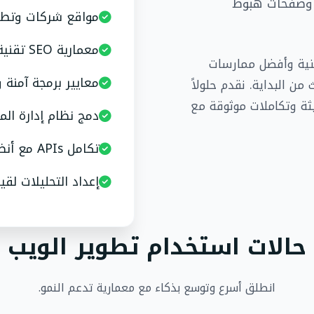
ء وصفحات هبوط
مواقع شركات وتط
معمارية SEO تقنية وتحسين Core Web Vitals
تقنية وأفضل ممارسات
معايير برمجة آمنة و
 البداية. نقدم حلولاً
Lar مع واجهات حديثة وتكاملات موثوقة مع
دمج نظام إدارة الم
تكامل APIs مع أنظمة الأعمال
إعداد التحليلات لق
حالات استخدام تطوير الويب
انطلق أسرع وتوسع بذكاء مع معمارية تدعم النمو.