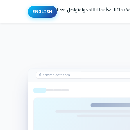
خدماتنا
أعمالنا
المدونة
تواصل معنا
ENGLISH
🔒 qemma-soft.com